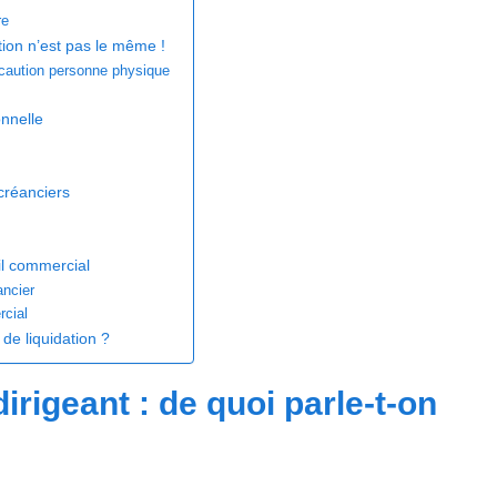
re
tion n’est pas le même !
 caution personne physique
onnelle
créanciers
ail commercial
ancier
rcial
de liquidation ?
irigeant : de quoi parle-t-on