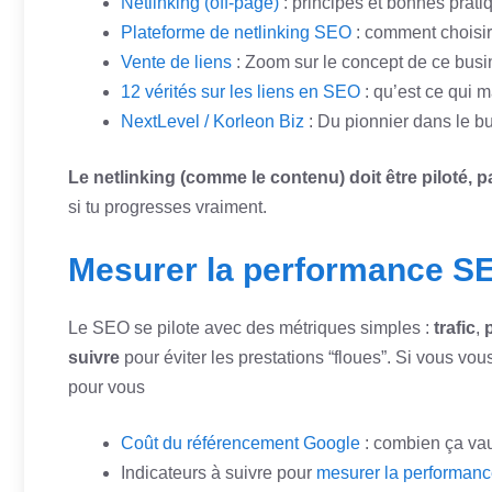
Netlinking (off-page)
: principes et bonnes prati
Plateforme de netlinking SEO
: comment choisir
Vente de liens
: Zoom sur le concept de ce busin
12 vérités sur les liens en SEO
: qu’est ce qui m
NextLevel / Korleon Biz
: Du pionnier dans le bu
Le netlinking (comme le contenu) doit être piloté, pa
si tu progresses vraiment.
Mesurer la performance SEO
Le SEO se pilote avec des métriques simples :
trafic
,
suivre
pour éviter les prestations “floues”. Si vous vo
pour vous
Coût du référencement Google
: combien ça vau
Indicateurs à suivre pour
mesurer la performan