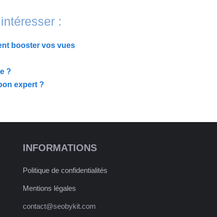
intéresser :
ent booster vos vues
e ?
bon expert ?
INFORMATIONS
Politique de confidentialités
Mentions légales
contact@seobykit.com