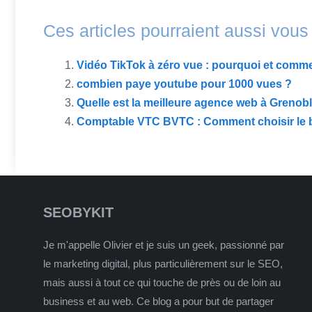
Ces articles pourraient aussi vous 
Vidéo TikTok à zéro vue : pourquoi et comm
combien paye youtube pour 1000 vues ?
Quelle est la meilleure agence web à Grenobl
Comptable VTC BVTC : Comment choisir le 
SEOBYKIT
Je m'appelle Olivier et je suis un geek, passionné par
le marketing digital, plus particulièrement sur le SEO,
mais aussi à tout ce qui touche de près ou de loin au
business et au web. Ce blog a pour but de partager