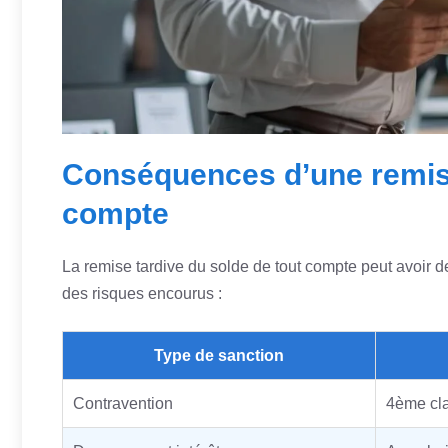
Conséquences d’une remise
compte
La remise tardive du solde de tout compte peut avoir 
des risques encourus :
Type de sanction
Contravention
4ème cl