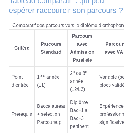
Tableau comparatif : qui peut
espérer raccourcir son parcours ?
Comparatif des parcours vers le diplôme d’orthophoniste
Parcours
Parcours
avec
Parcours
Critère
Standard
Admission
avec VAE
Parallèle
e
e
2
ou 3
ère
Point
1
année
Variable (selon
année
d’entrée
(L1)
blocs validés)
(L2/L3)
Diplôme
Baccalauréat
Expérience
Bac+1 à
Prérequis
+ sélection
professionnelle
Bac+3
Parcoursup
significative
pertinent