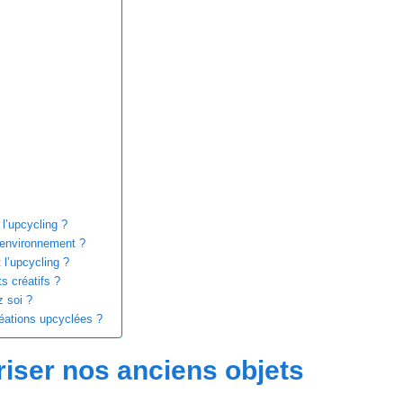
 l’upcycling ?
e environnement ?
 l’upcycling ?
s créatifs ?
z soi ?
réations upcyclées ?
oriser nos anciens objets