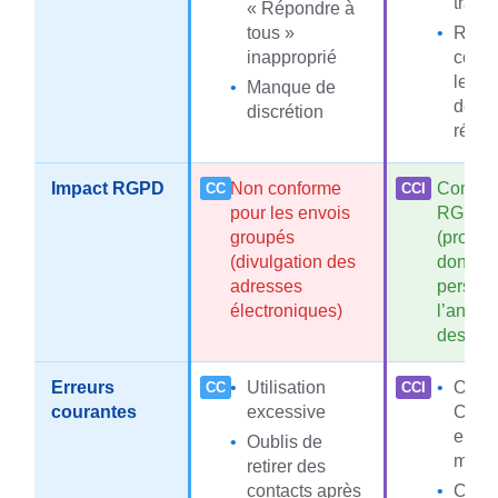
trans
« Répondre à
tous »
Risq
inapproprié
confu
les
Manque de
desti
discrétion
réels
Impact RGPD
Non conforme
Confor
pour les envois
RGPD
groupés
(protec
(divulgation des
donnée
adresses
personn
électroniques)
l’anony
destinat
Erreurs
Utilisation
Oubli 
courantes
excessive
CCI p
envoi
Oublis de
mass
retirer des
contacts après
Conf