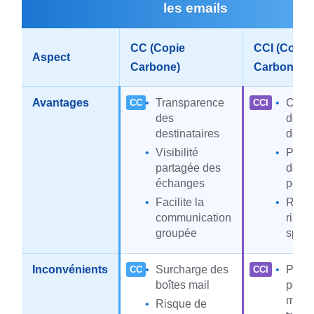
les emails
CC (Copie
CCI (Copie
Aspect
Carbone)
Carbone Inv
Avantages
Transparence
Confi
des
des
destinataires
desti
Visibilité
Prote
partagée des
donn
échanges
perso
Facilite la
Réduc
communication
risqu
groupée
spam
Inconvénients
Surcharge des
Possi
boîtes mail
perce
manq
Risque de