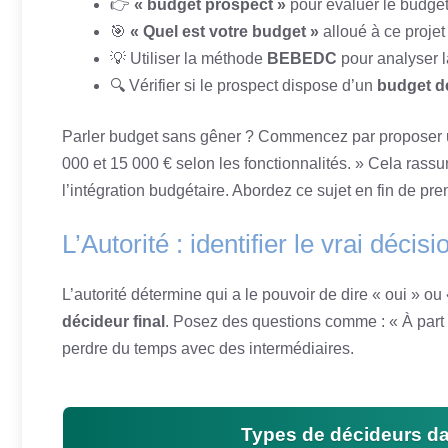
👉
« budget prospect »
pour évaluer le budget
🎯
« Quel est votre budget »
alloué à ce projet
💡 Utiliser la méthode
BEBEDC
pour analyser l
🔍 Vérifier si le prospect dispose d’un
budget d
Parler budget sans gêner ? Commencez par proposer une
000 et 15 000 € selon les fonctionnalités. » Cela rassur
l’intégration budgétaire. Abordez ce sujet en fin de pre
L’Autorité : identifier le vrai décis
L’autorité détermine qui a le pouvoir de dire « oui » ou 
décideur final
. Posez des questions comme : « À part v
perdre du temps avec des intermédiaires.
Types de décideurs da