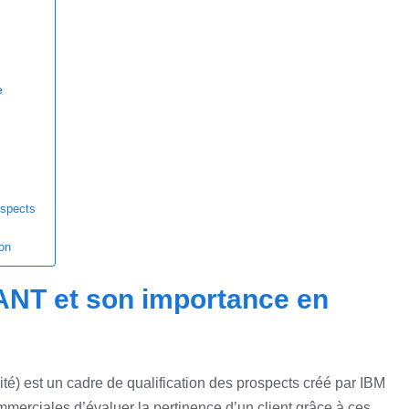
e
ospects
ion
NT et son importance en
é) est un cadre de qualification des prospects créé par IBM
erciales d’évaluer la pertinence d’un client grâce à ces