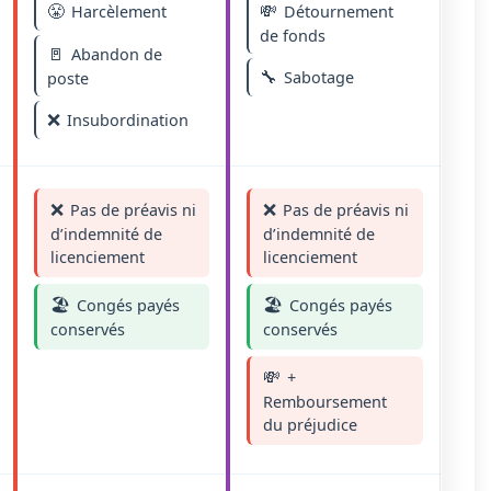
😤
💸
Harcèlement
Détournement
de fonds
🚪
Abandon de
🔧
Sabotage
poste
❌
Insubordination
❌
❌
Pas de préavis ni
Pas de préavis ni
d’indemnité de
d’indemnité de
licenciement
licenciement
🏖️
🏖️
Congés payés
Congés payés
conservés
conservés
💸
+
Remboursement
du préjudice