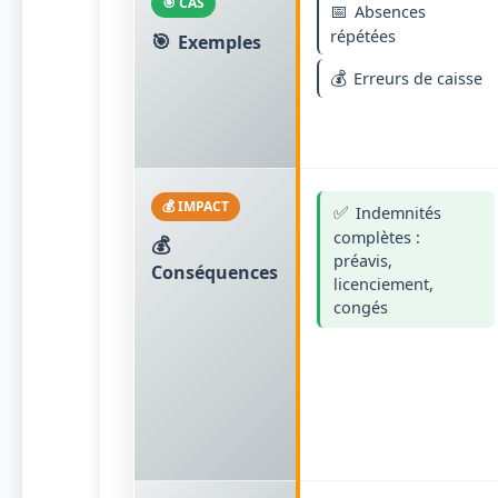
🎯 CAS
📅
Absences
répétées
🎯
Exemples
💰
Erreurs de caisse
💰 IMPACT
✅
Indemnités
complètes :
💰
préavis,
Conséquences
licenciement,
congés